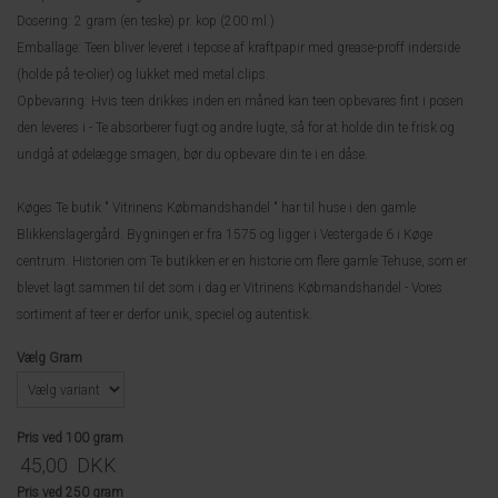
Dosering: 2 gram (en teske) pr. kop (200 ml.)
Emballage: Teen bliver leveret i tepose af kraftpapir med grease-proff inderside
(holde på te-olier) og lukket med metal clips.
Opbevaring: Hvis teen drikkes inden en måned kan teen opbevares fint i posen
den leveres i - Te absorberer fugt og andre lugte, så for at holde din te frisk og
undgå at ødelægge smagen, bør du opbevare din te i en dåse.
Køges Te butik " Vitrinens Købmandshandel " har til huse i den gamle
Blikkenslagergård. Bygningen er fra 1575 og ligger i Vestergade 6 i Køge
centrum. Historien om Te butikken er en historie om flere gamle Tehuse, som er
blevet lagt sammen til det som i dag er Vitrinens Købmandshandel - Vores
sortiment af teer er derfor unik, speciel og autentisk.
Vælg Gram
Pris ved 100 gram
45,00
DKK
Pris ved 250 gram