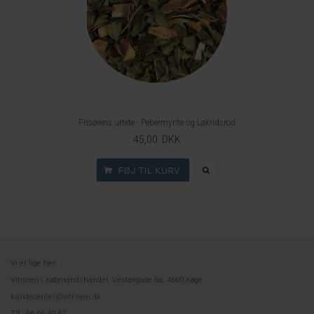
Frisørens urtete - Pebermynte og Lakridsrod
45,00 DKK
Vi er lige her:
Vitrinens Købmandshandel, Vestergade 6a, 4600 Køge
kundecenter@vitrinen.dk
Tlf.: 56 66 30 67