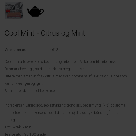
Cool Mint - Citrus og Mint
Varenummer:
4613
Cool min urtete - er vores bedst sælgende urtete. Vi får den blandet frisk i
Danmark hver uge, så den har ekstra meget god smag!
Urte te med smag af frisk citrus med svag dominans af lakridsrod - En te som
kan drikkes igen og igen.
Som iste er den meget læskende.
Ingredienser: Lakridsrod, æblestykker, citrongræs, pebermynte (7%) og aroma.
Indeholder lakrids. Personer, der lider af forhøjet blodtryk, bør undgå for stort
indtag.
Trækketid: 8 min.
Temperatur: 95-100 grader