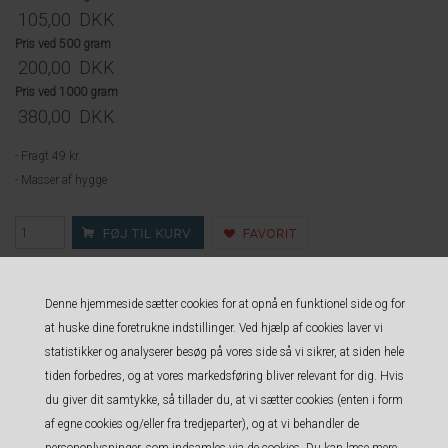
105,00
DKK
Pris ved 500 gram
200,00
DKK
Pris ved 1000 gram
380,00
DKK
- Fragt 49 kr.
- Masser af hygge
Måske er du også interesseret i følgende
Denne hjemmeside sætter cookies for at opnå en funktionel side og for
produkter
at huske dine foretrukne indstillinger. Ved hjælp af cookies laver vi
statistikker og analyserer besøg på vores side så vi sikrer, at siden hele
tiden forbedres, og at vores markedsføring bliver relevant for dig. Hvis
du giver dit samtykke, så tillader du, at vi sætter cookies (enten i form
af egne cookies og/eller fra tredjeparter), og at vi behandler de