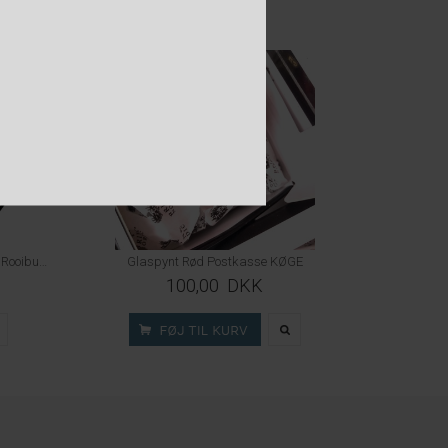
Lav Sol Over Køge - Kirsebær, Hyben, Rooibush og Romersk kamille
Glaspynt Rød Postkasse KØGE
100,00 DKK