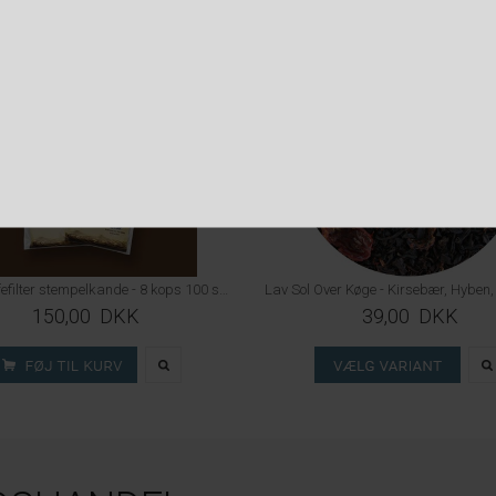
Caffi kaffefilter stempelkande - 8 kops 100 stk.
150,00 DKK
39,00 DKK