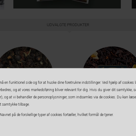
UDVALGTE PRODUKTER
 en funktionel side og for at huske dine foretrukne indstillinger. Ved hjælp af cookies l
forbedres, og at vores markedsføring bliver relevant for dig. Hvis du giver dit samtykke, så
rter), og at vi behandler de personoplysninger, som indsamles via de cookies. Du kan læ
it samtykke tilbage.
fterårs Te - Solbær og Enebær
Kusmi Løsvægt Earl Grey Intense - 
Navnet på de forskellige typer af cookies fortæller, hvilket formål de tjener.
334,00 DKK
85,00 DKK