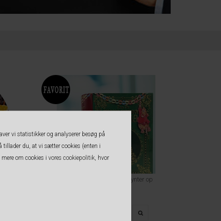
aver vi statistikker og analyserer besøg på
 tillader du, at vi sætter cookies (enten i
se mere om cookies i
vores cookiepolitik
, hvor
Økologisk
Juledåse Bog - Mus der pynter op
179,00 DKK