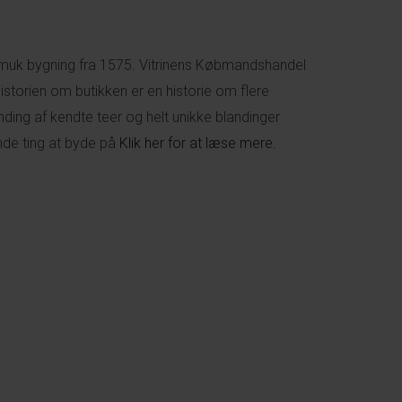
n smuk bygning fra 1575. Vitrinens Købmandshandel
storien om butikken er en historie om flere
ding af kendte teer og helt unikke blandinger
nde ting at byde på
Klik her for at læse mere.