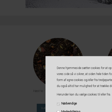
Denne hjemmeside sætter cookies for at opnå
vores side så vi sikrer, at siden hele tiden 
form af egne cookies og/eller fra tredjepa
du også altid har mulighed for at trække d
Høst te - Kvæde, Earl Grey og Hyben
E
Herunder kan du vælge cookies til eller fra. 
45,00 DKK
Nødvendige
Markedsføring