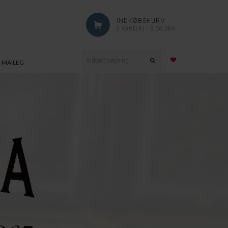
INDKØBSKURV
0 VARE(R) - 0,00 DKK
MAILEG