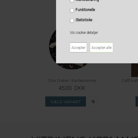
Funktionelle
Statistiske
Vis cookie detaljer
Chai Creme - Kardemomme
45,00 DKK