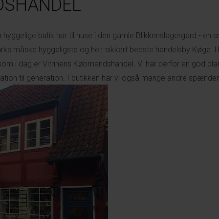
DSHANDEL
 hyggelige butik har til huse i den gamle Blikkenslagergård - e
rks måske hyggeligste og helt sikkert bedste handelsby Køge. Hi
om i dag er Vitrinens Købmandshandel. Vi har derfor en god blan
ration til generation. I butikken har vi også mange andre spænde