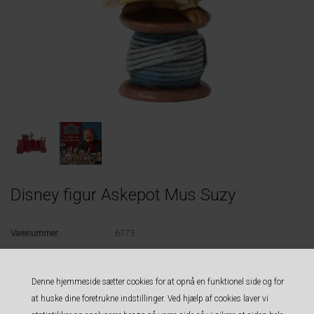
Disney figur Askepot Mus Suzy
Varenummer:
6773
Disney Traditions by Jim Shore
Cinderella's Kind Helper (Suzy Figurine)
Denne hjemmeside sætter cookies for at opnå en funktionel side og for
at huske dine foretrukne indstillinger. Ved hjælp af cookies laver vi
Vi har næsten alle et barndomsminde om en af figuren fra "Disney Traditions" - I