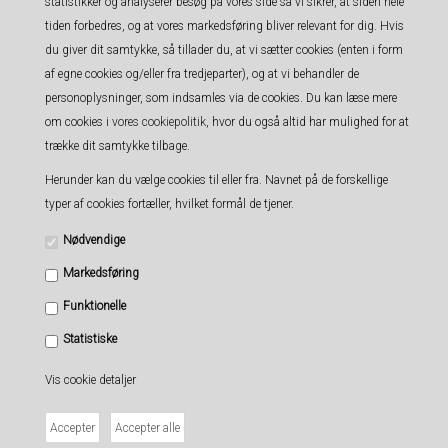
statistikker og analyserer besøg på vores side så vi sikrer, at siden hele
vores butik i Køge står der altid folk og kigger ind af vores Disney vindue og
tiden forbedres, og at vores markedsføring bliver relevant for dig. Hvis
smiler og griner! Kom forbi butikken og se vores store udvalg af Disney figur!
du giver dit samtykke, så tillader du, at vi sætter cookies (enten i form
Disney figurerne er blevet samlerobjekter, da de kun bliver produceret i et
af egne cookies og/eller fra tredjeparter), og at vi behandler de
begrænset periode.
personoplysninger, som indsamles via de cookies. Du kan læse mere
om cookies i
vores cookiepolitik
, hvor du også altid har mulighed for at
Figur designet af kunsteren Jim Shore for Disney
trække dit samtykke tilbage.
Kommer i en fin gaveæske
Herunder kan du vælge cookies til eller fra. Navnet på de forskellige
Materiale: Polystone
typer af cookies fortæller, hvilket formål de tjener.
Mål: 10x7x5cm.
Nødvendige
Pris ved 1 Stk
295,00
DKK
Markedsføring
Funktionelle
- Fragt 49 kr.
Statistiske
- Masser af hygge
Vis cookie detaljer