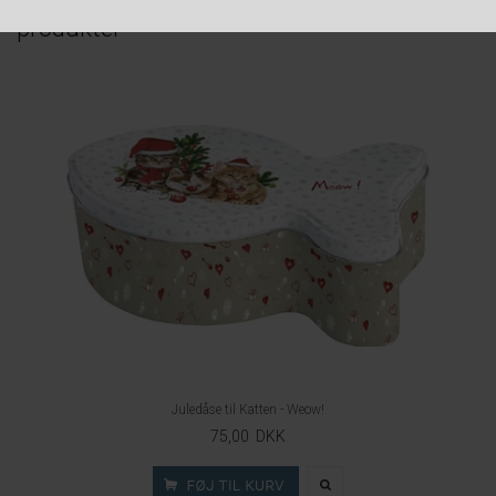
Måske er du også interesseret i følgende
produkter
Juledåse til Katten - Weow!
75,00 DKK