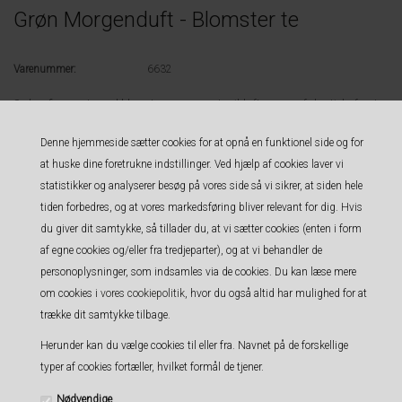
Grøn Morgenduft - Blomster te
Varenummer:
6632
Sød og fin grøn te med blomster og en meget mild eftersmag af eksotiske frugter
Denne hjemmeside sætter cookies for at opnå en funktionel side og for
Ingredienser: Grøn Sencha te, solsikkeblomster, kornblomster, mørkerøde
at huske dine foretrukne indstillinger. Ved hjælp af cookies laver vi
rosenblade og aroma.
statistikker og analyserer besøg på vores side så vi sikrer, at siden hele
Trækketid: 4 minutter
tiden forbedres, og at vores markedsføring bliver relevant for dig. Hvis
Temperatur: 80 grader
du giver dit samtykke, så tillader du, at vi sætter cookies (enten i form
Emballage: Teen bliver leveret i tepose af kraftpapir med grease-proff inderside
af egne cookies og/eller fra tredjeparter), og at vi behandler de
(holde på te-olier) og lukket med metal clips.
personoplysninger, som indsamles via de cookies. Du kan læse mere
Opbevaring: Hvis teen drikkes inden en måned kan teen opbevares fint i posen
om cookies i
vores cookiepolitik
, hvor du også altid har mulighed for at
den leveres i - Te absorberer fugt og andre lugte, så for at holde din te frisk og
trække dit samtykke tilbage.
undgå at ødelægge smagen, bør du opbevare din te i en dåse.
Herunder kan du vælge cookies til eller fra. Navnet på de forskellige
Køges Te butik " Vitrinens Købmandshandel " har til huse i den gamle
typer af cookies fortæller, hvilket formål de tjener.
Blikkenslagergård. Bygningen er fra 1575 og ligger i Vestergade 6 i Køge
Nødvendige