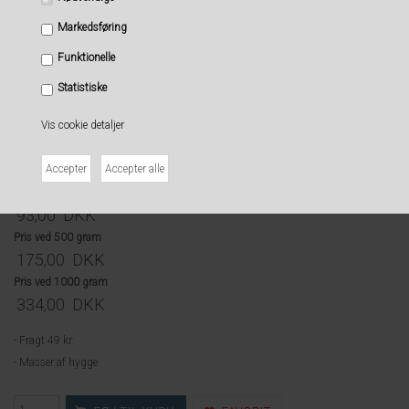
centrum. Historien om Te butikken er en historie om flere gamle Tehuse, som er
blevet lagt sammen til det som i dag er Vitrinens Købmandshandel - Vores
Markedsføring
sortiment af teer er derfor unik, speciel og autentisk.
Funktionelle
Vælg Gram
Statistiske
Vis cookie detaljer
Pris ved 100 gram
39,00
DKK
Pris ved 250 gram
93,00
DKK
Pris ved 500 gram
175,00
DKK
Pris ved 1000 gram
334,00
DKK
- Fragt 49 kr.
- Masser af hygge