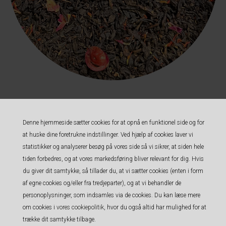
Kærligheds te
Denne hjemmeside sætter cookies for at opnå en funktionel side og for
at huske dine foretrukne indstillinger. Ved hjælp af cookies laver vi
Varenummer:
7283
statistikker og analyserer besøg på vores side så vi sikrer, at siden hele
Kærligheds te er en te vi selv blander. Her bruger vi en cremet sort jordbær te som
tiden forbedres, og at vores markedsføring bliver relevant for dig. Hvis
base, og tilføjer tranebær og rosenblade. Dette giver en cremet kop te, hvor
du giver dit samtykke, så tillader du, at vi sætter cookies (enten i form
jordbærrene giver en dejlig sødme, mens tranebærrene bidrager med syrlighed.
af egne cookies og/eller fra tredjeparter), og at vi behandler de
personoplysninger, som indsamles via de cookies. Du kan læse mere
Ingredienser: sort te, frysetørrede jordbærstykker (1%), tranebær, rosenblade,
om cookies i
vores cookiepolitik
, hvor du også altid har mulighed for at
saflorblomst, og/eller morgenfrueblomst og aroma.
trække dit samtykke tilbage.