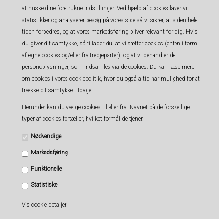
at huske dine foretrukne indstillinger. Ved hjælp af cookies laver vi
statistikker og analyserer besøg på vores side så vi sikrer, at siden hele
tiden forbedres, og at vores markedsføring bliver relevant for dig. Hvis
du giver dit samtykke, så tillader du, at vi sætter cookies (enten i form
af egne cookies og/eller fra tredjeparter), og at vi behandler de
personoplysninger, som indsamles via de cookies. Du kan læse mere
om cookies i
vores cookiepolitik
, hvor du også altid har mulighed for at
trække dit samtykke tilbage.
Maileg Ballerina mus, Lillesøster - Råhvid
Herunder kan du vælge cookies til eller fra. Navnet på de forskellige
typer af cookies fortæller, hvilket formål de tjener.
Varenummer:
7261
Nødvendige
Lillesøster mus som en yndefuld ballerina. Hun har en smuk hvid tyl nederdel på
Markedsføring
og et smukt pandebånd - klar til timevis af dans.
Funktionelle
Mål: 11 cm
Statistiske
Anbefalet alder +3 år
Vis cookie detaljer
Pris ved 1 Stk