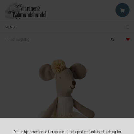
MENU
Denne hjemmeside sætter cookies for at opnå en funktionel side og for