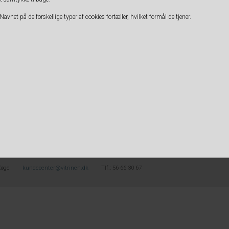
Fyld: 100 % Polyester
Navnet på de forskellige typer af cookies fortæller, hvilket formål de tjener.
Pris ved 1 Stk
199,00
DKK
- Fragt 49 kr.
- Masser af hygge
N
ÅBNINGSTIDER
Køge
kundecenter@vitrinen.dk
Tlf.: 56 66 30 67