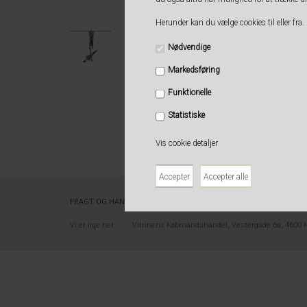
Herunder kan du vælge cookies til eller fra. 
Nødvendige
Markedsføring
Funktionelle
Statistiske
Vis cookie detaljer
FRAGT OG HANDELSBETINELSER
SMILEYRAPPORT
OM VITRINE
Vi er lige her:
Vitrinens Købmandshandel, Vestergade 6a, 4600 