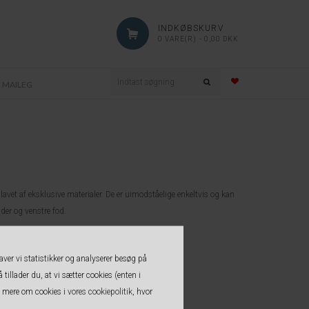
INDKØBSKURV
0 VARE(R) - 0,00 DKK
MAILEG
tøj lavet af eksklusive materialer. De er uimodståelige enkeltvis og kan
nder og venstre fod.
aver vi statistikker og analyserer besøg på
 tillader du, at vi sætter cookies (enten i
se mere om cookies i
vores cookiepolitik
, hvor