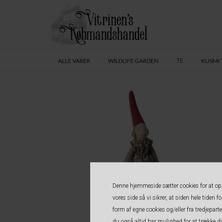
ALLE VARER
WILDLIFE GARDEN
KUSMI 
TE
Denne hjemmeside sætter cookies for at opnå
vores side så vi sikrer, at siden hele tiden 
form af egne cookies og/eller fra tredjepa
du også altid har mulighed for at trække d