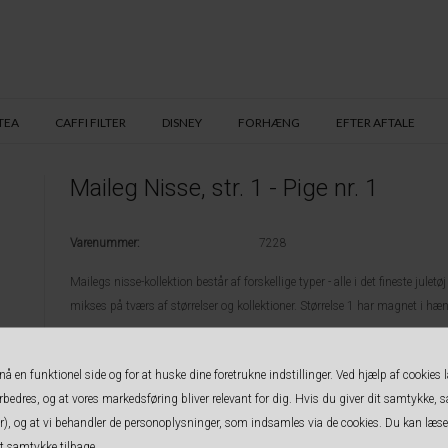
TEA
CAFFI FILTER
DISNEY
FORHÆNG
EFTER AFTALE
Maileg Nisse, str. 1 - Pige nr. 1
Varenummer:
7228
Mailegs nisse-kollektion består af forskellige typer - alle i det fineste jule
mikses på tværs af størrelser og kollektioner. Størrelse 1 har magnet i hæ
 en funktionel side og for at huske dine foretrukne indstillinger. Ved hjælp af cookies l
Højde: 26 cm
forbedres, og at vores markedsføring bliver relevant for dig. Hvis du giver dit samtykke, så
Vægt: 0,02 kg
rter), og at vi behandler de personoplysninger, som indsamles via de cookies. Du kan læ
Materiale: 100 % Bomuld
it samtykke tilbage.