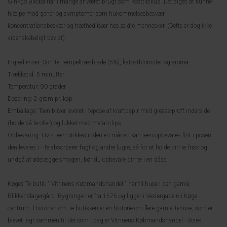
Ginkgo Biloba har i mange år været brugt som kosttilskud. Det siges at kunne
hjælpe mod gener og symptomer som hukommelsesbesvær,
koncentrationsbesvær og træthed især hos ældre mennesker. (Dette er dog ikke
videnskabeligt bevist)
Ingredienser: Sort te, tempeltræsblade (5%), katostblomster og aroma.
Trækketid: 5 minutter
Temperatur: 90 grader
Dosering: 2 gram pr. kop
Emballage: Teen bliver leveret i tepose af kraftpapir med grease-proff inderside
(holde på te-olier) og lukket med metal clips.
Opbevaring: Hvis teen drikkes inden en måned kan teen opbevares fint i posen
den leveres i - Te absorberer fugt og andre lugte, så for at holde din te frisk og
undgå at ødelægge smagen, bør du opbevare din te i en dåse.
Køges Te butik " Vitrinens Købmandshandel " har til huse i den gamle
Blikkenslagergård. Bygningen er fra 1575 og ligger i Vestergade 6 i Køge
centrum. Historien om Te butikken er en historie om flere gamle Tehuse, som er
blevet lagt sammen til det som i dag er Vitrinens Købmandshandel - Vores