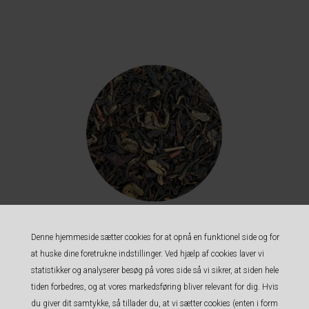
Denne hjemmeside sætter cookies for at opnå en funktionel side og for
Queens Blend - Earl Grey med Gunpowder
at huske dine foretrukne indstillinger. Ved hjælp af cookies laver vi
39,00 DKK
statistikker og analyserer besøg på vores side så vi sikrer, at siden hele
tiden forbedres, og at vores markedsføring bliver relevant for dig. Hvis
du giver dit samtykke, så tillader du, at vi sætter cookies (enten i form