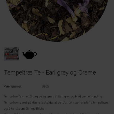
Tempeltræ Te - Earl grey og Creme
Varenummer:
6865
Tempeltræ Te - med Smag dejlig smag af Earl grey, og blød cremet runding.
Tempeltræ navnet på denne te skyldes at der blandet i teen blade fra tempeltræet
også kendt som Ginkgo Biloba.